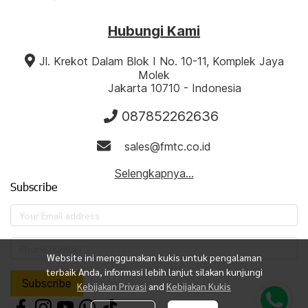
Hubungi Kami
‎‎‎ ‎‎
‎ ‎
‎‎‎‎‎Jl. Krekot Dalam Blok I No. 10-11, ‎Komplek Jaya
Molek
‎ ‎ ‎ ‎ ‎‎ ‎ ‎ ‎ ‎‎ ‎ ‎ ‎ ‎Jakarta 10710 - Indonesia
087852262636
‎ ‎ ‎ ‎ ‎
‎ ‎ ‎ ‎sales@fmtc.co.id
Selengkapnya...
Subscribe
Website ini menggunakan kukis untuk pengalaman
terbaik Anda, informasi lebih lanjut silakan kunjungi
Subscribe
Kebijakan Privasi
and
Kebijakan Kukis