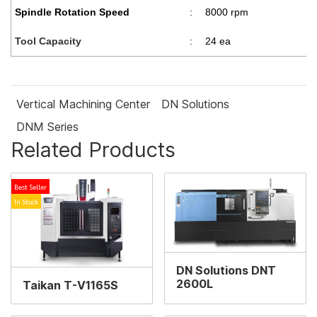
Spindle Rotation Speed
:
8000 rpm
Tool Capacity
:
24 ea
Vertical Machining Center
DN Solutions
DNM Series
Related Products
Best Seller
In Stock
DN Solutions DNT
2600L
Taikan T-V1165S