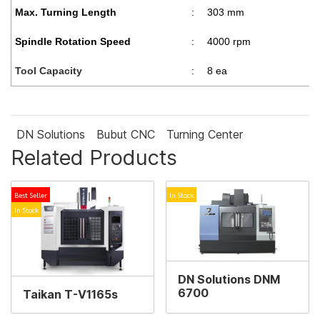
Max. Turning Length
:
303 mm
Spindle Rotation Speed
:
4000 rpm
Tool Capacity
:
8 ea
DN Solutions
Bubut CNC
Turning Center
Related Products
Best Seller
In Stock
In Stock
DN Solutions DNM
6700
Taikan T-V1165s