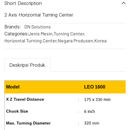
Short Description
2 Axis Horizontal Turning Center
Brands:
DN Solutions
Categories:
Jenis Mesin
,
Turning Center
,
Horizontal Turning Center
,
Negara Produsen
,
Korea
Deskripsi Produk
Model
LEO 1600
175 x 330 mm
X Z Travel Distance
:
6 inch
Chuck Size
:
Max. Turning Diameter
:
320 mm