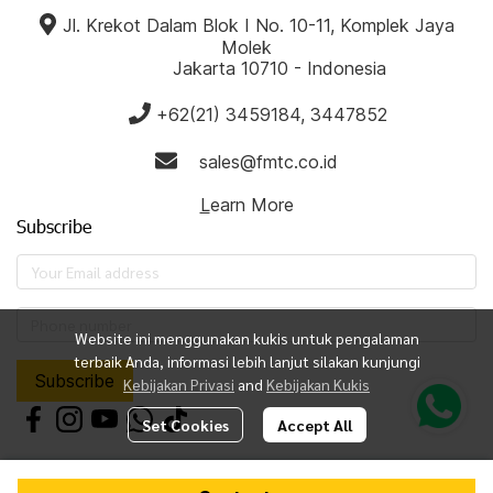
‎‎‎‎‎Jl. Krekot Dalam Blok I No. 10-11, ‎Komplek Jaya
Molek
‎ ‎ ‎ ‎ ‎‎ ‎ ‎ ‎ ‎‎ ‎ ‎ ‎ ‎Jakarta 10710 - Indonesia
‎ ‎ ‎ ‎ ‎
+62(21) 3459184, 3447852
‎ ‎ ‎ ‎sales@fmtc.co.id
L
earn More
Subscribe
Website ini menggunakan kukis untuk pengalaman
terbaik Anda, informasi lebih lanjut silakan kunjungi
Subscribe
Kebijakan Privasi
and
Kebijakan Kukis
Set Cookies
Accept All
Copyright 2023 | All Rights Reserved | Powered by MWE