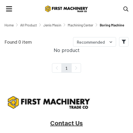
Home
All Product
Jenis Mesin
Machining Center
Boring Machine
Found 0 item
Recommended
No product
1
Contact Us
‎‎‎ ‎‎
‎ ‎