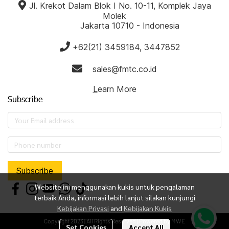
‎‎‎‎‎Jl. Krekot Dalam Blok I No. 10-11, ‎Komplek Jaya
Molek
‎ ‎ ‎ ‎ ‎‎ ‎ ‎ ‎ ‎‎ ‎ ‎ ‎ ‎Jakarta 10710 - Indonesia
‎ ‎ ‎ ‎ ‎
+62(21) 3459184, 3447852
‎ ‎ ‎ ‎sales@fmtc.co.id
L
earn More
Subscribe
Subscribe
Website ini menggunakan kukis untuk pengalaman
terbaik Anda, informasi lebih lanjut silakan kunjungi
Kebijakan Privasi
and
Kebijakan Kukis
Copyright 2023 | All Rights Reserved | Powered by MWE
Set Cookies
Accept All